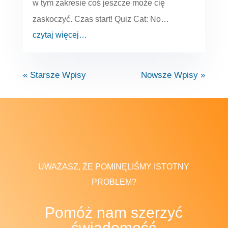
w tym zakresie coś jeszcze może cię
zaskoczyć. Czas start! Quiz Cat: No…
czytaj więcej…
« Starsze Wpisy
Nowsze Wpisy »
UWAŻASZ, ŻE POMINĘLIŚMY ISTOTNY
PROBLEM?
Pomóż nam szerzyć
świadomość