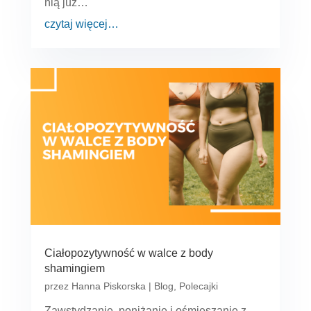
nią już…
czytaj więcej…
Ciałopozytywność w walce z body
shamingiem
przez
Hanna Piskorska
|
Blog
,
Polecajki
Zawstydzanie, poniżanie i ośmieszanie z