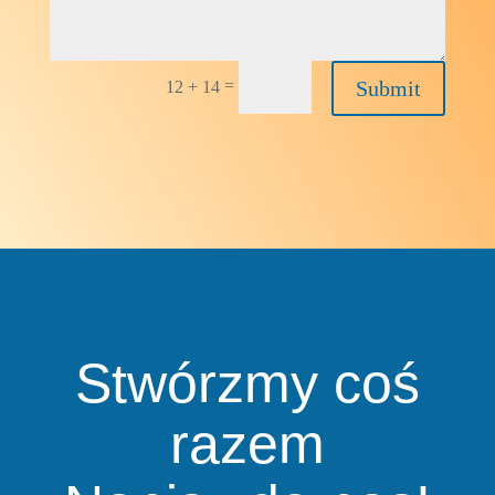
=
Submit
12 + 14
Stwórzmy coś
razem