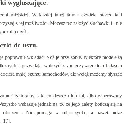
ki wygłuszające.
rzeni miejskiej. W każdej innej tłumią dźwięki otoczenia i
orzystaj z tej możliwości. Możesz też założyć słuchawki i - nie
ynek dla myśli.
czki do uszu.
 je poprawnie wkładać. Noś je przy sobie. Niektóre modele są
licznych i pozwalają walczyć z zanieczyszczeniem hałasem
u dociera mniej szumu samochodów, ale wciąż możemy słyszeć
szumu? Naturalny, jak ten deszczu lub fal, albo generowany
zystko wskazuje jednak na to, że jego zalety kończą się na
ków otoczenia. Nie pomaga w odpoczynku, a nawet może
 [17].