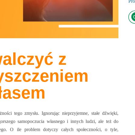
Pro
alczyć z
yszczeniem
łasem
ności tego zmysłu. Ignorując nieprzyjemne, stałe dźwięki,
orszego samopoczucia własnego i innych ludzi, ale też do
ego. O ile problem dotyczy całych społeczności, o tyle,