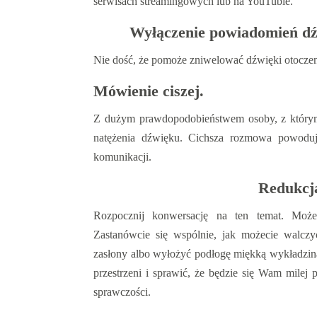
serwisach streamingowych lub na YouTubie.
Wyłączenie powiadomień dź
Nie dość, że pomoże zniwelować dźwięki otoczen
Mówienie ciszej.
Z dużym prawdopodobieństwem osoby, z którymi 
natężenia dźwięku. Cichsza rozmowa powoduje 
komunikacji.
Redukcja
Rozpocznij konwersację na ten temat. Może
Zastanówcie się wspólnie, jak możecie walcz
zasłony albo wyłożyć podłogę miękką wykładzin
przestrzeni i sprawić, że będzie się Wam milej
sprawczości.