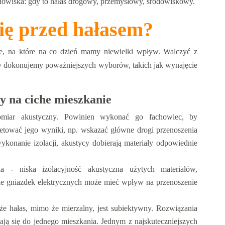
owiska: gdy to hałas drogowy, przemysłowy, środowiskowy.
się przed hałasem?
ie, na które na co dzień mamy niewielki wpływ. Walczyć z
 dokonujemy poważniejszych wyborów, takich jak wynajęcie
y na ciche mieszkanie
pomiar akustyczny. Powinien wykonać go fachowiec, by
retować jego wyniki, np. wskazać główne drogi przenoszenia
wykonanie izolacji, akustycy dobierają materiały odpowiednie
a - niska izolacyjność akustyczna użytych materiałów,
nie gniazdek elektrycznych może mieć wpływ na przenoszenie
 że hałas, mimo że mierzalny, jest subiektywny. Rozwiązania
ają się do jednego mieszkania. Jednym z najskuteczniejszych