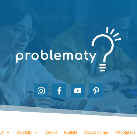
kty
Artykuły
Zespół
Kontakt
Dołącz do nas
Współpraca