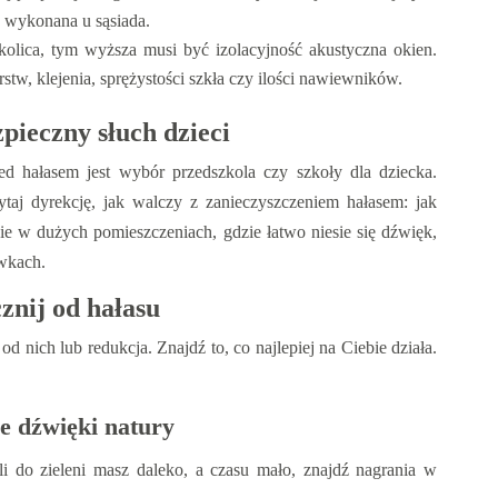
 - wykonana u sąsiada.
kolica, tym wyższa musi być izolacyjność akustyczna okien.
arstw, klejenia, sprężystości szkła czy ilości nawiewników.
pieczny słuch dzieci
ed hałasem jest wybór przedszkola czy szkoły dla dziecka.
ytaj dyrekcję, jak walczy z zanieczyszczeniem hałasem: jak
ie w dużych pomieszczeniach, gdzie łatwo niesie się dźwięk,
ówkach.
nij od hałasu
od nich lub redukcja. Znajdź to, co najlepiej na Ciebie działa.
e dźwięki natury
 do zieleni masz daleko, a czasu mało, znajdź nagrania w