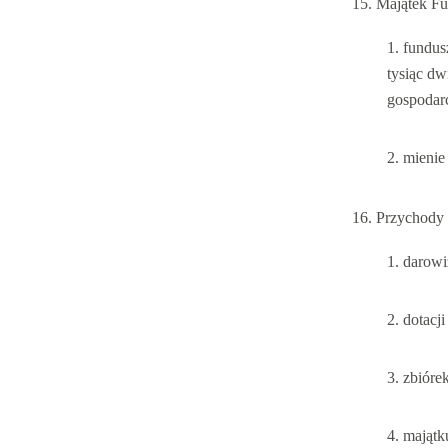
Majątek Fu
fundus
tysiąc dw
gospodarc
mienie 
Przychody 
darowi
dotacj
zbióre
majątku