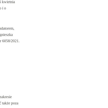
6 kwietnia
 i o
ndatorem,
gnieszka
r 6058/2021.
zakresie
ć także poza