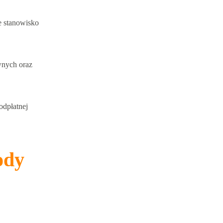
e stanowisko
wnych oraz
odpłatnej
ody