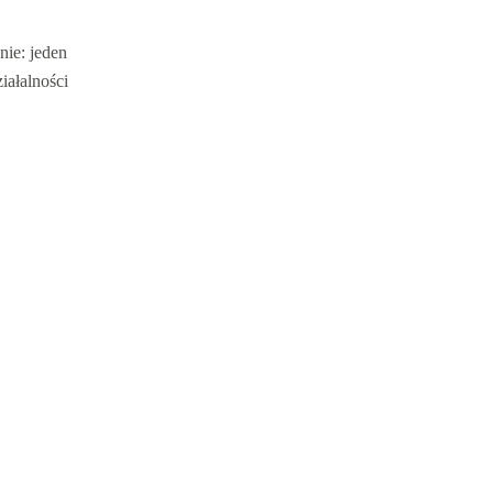
nie: jeden
iałalności