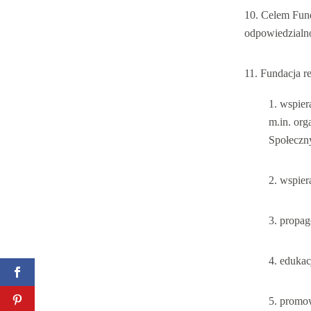
Celem Fund
odpowiedzialno
Fundacja re
wspier
m.in. org
Społeczn
wspier
propag
edukac
promow