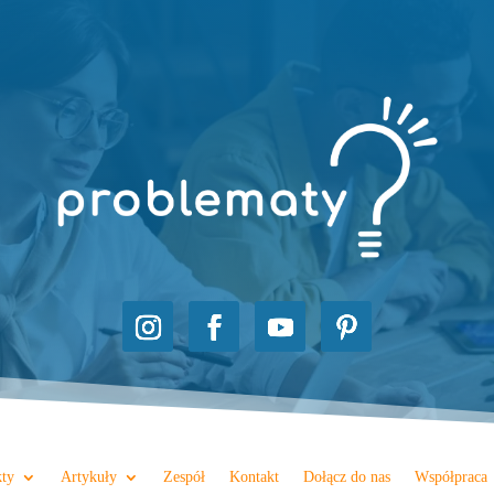
kty
Artykuły
Zespół
Kontakt
Dołącz do nas
Współpraca