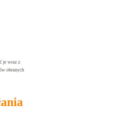
ć je wraz z
lów obranych
łania