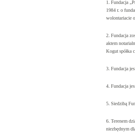
Fundacja „Pr
1984 r. o funda
wolontariacie o
Fundacja zo
aktem notaria
Kogut spółka 
Fundacja jes
Fundacja jes
Siedzibą Fun
Terenem dzia
niezbędnym dla