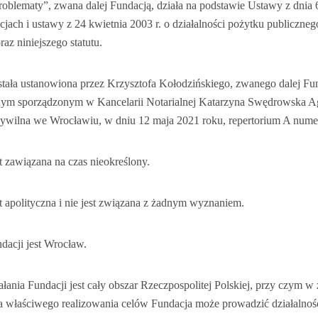
oblematy”, zwana dalej Fundacją, działa na podstawie Ustawy z dnia 
cjach i ustawy z 24 kwietnia 2003 r. o działalności pożytku publicznego
raz niniejszego statutu.
stała ustanowiona przez Krzysztofa Kołodzińskiego, zwanego dalej Fu
lnym sporządzonym w Kancelarii Notarialnej Katarzyna Swędrowska A
cywilna we Wrocławiu, w dniu 12 maja 2021 roku, repertorium A nume
t zawiązana na czas nieokreślony.
t apolityczna i nie jest związana z żadnym wyznaniem.
dacji jest Wrocław.
łania Fundacji jest cały obszar Rzeczpospolitej Polskiej, przy czym w 
 właściwego realizowania celów Fundacja może prowadzić działalnoś