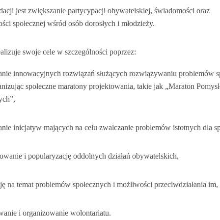
acji jest zwiększanie partycypacji obywatelskiej, świadomości oraz
ści społecznej wśród osób dorosłych i młodzieży.
alizuje swoje cele w szczególności poprzez:
anie innowacyjnych rozwiązań służących rozwiązywaniu problemów s
anizując społeczne maratony projektowania, takie jak „Maraton Pomys
ych”,
anie inicjatyw mających na celu zwalczanie problemów istotnych dla s
owanie i popularyzację oddolnych działań obywatelskich,
ję na temat problemów społecznych i możliwości przeciwdziałania im,
anie i organizowanie wolontariatu.