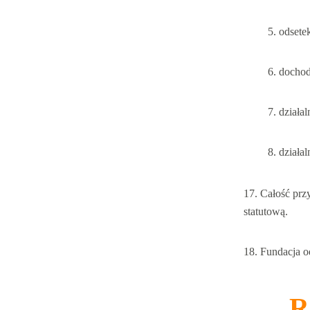
odsete
dochod
działal
działa
Całość prz
statutową.
Fundacja o
R