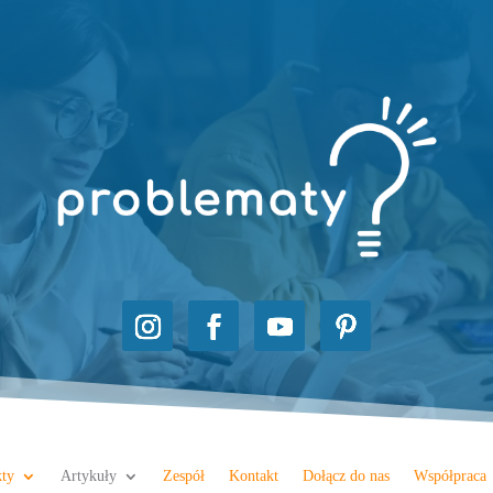
kty
Artykuły
Zespół
Kontakt
Dołącz do nas
Współpraca