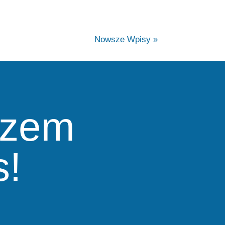
Nowsze Wpisy »
azem
s!