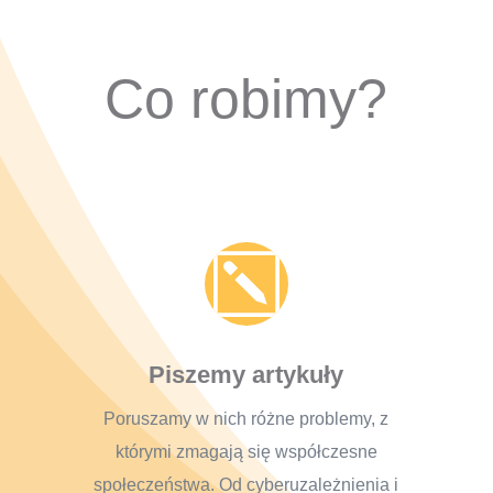
Co robimy?
k
Piszemy artykuły
Poruszamy w nich różne problemy, z
którymi zmagają się współczesne
społeczeństwa. Od cyberuzależnienia i