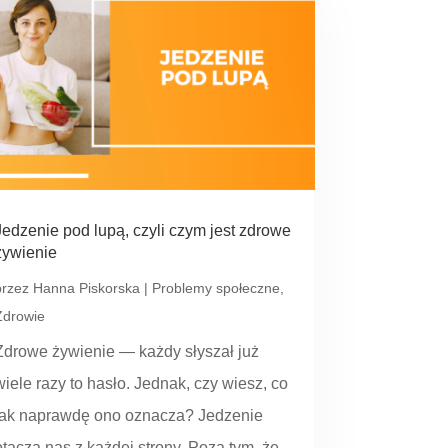
Jedzenie pod lupą, czyli czym jest zdrowe
żywienie
przez
Hanna Piskorska
|
Problemy społeczne
,
Zdrowie
Zdrowe żywienie — każdy słyszał już
wiele razy to hasło. Jednak, czy wiesz, co
tak naprawdę ono oznacza? Jedzenie
otacza nas z każdej strony. Poza tym, że