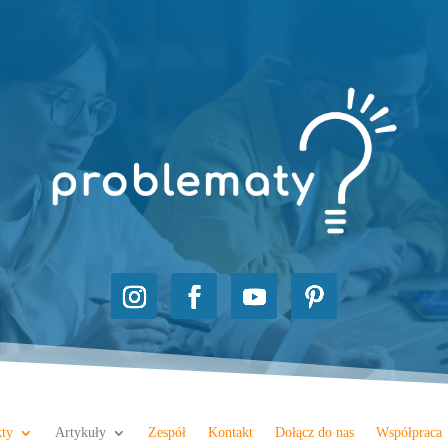
kty
Artykuły
Zespół
Kontakt
Dołącz do nas
Współpraca