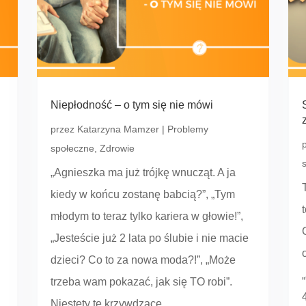
Niepłodność – o tym się nie mówi
przez
Katarzyna Mamzer
|
Problemy
społeczne
,
Zdrowie
„Agnieszka ma już trójkę wnucząt. A ja
kiedy w końcu zostanę babcią?”, „Tym
młodym to teraz tylko kariera w głowie!”,
„Jesteście już 2 lata po ślubie i nie macie
dzieci? Co to za nowa moda?!”, „Może
trzeba wam pokazać, jak się TO robi”.
Niestety te krzywdzące...