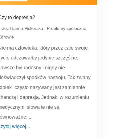
Czy to depresja?
przez
Hanna Piskorska
|
Problemy społeczne
,
Zdrowie
Nie ma człowieka, który przez całe swoje
życie odczuwałby jedynie szczęście,
zawsze był radosny i nigdy nie
doświadczył spadków nastroju. Tak zwany
„dołek” często nazywany jest zamiennie
chandrą i depresją. Jednak, w rozumieniu
medycznym, słowa te nie są
równoważne....
czytaj więcej...