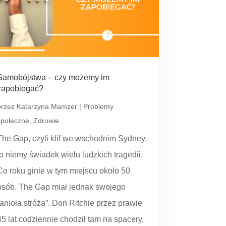
Samobójstwa – czy możemy im
zapobiegać?
przez
Katarzyna Mamzer
|
Problemy
społeczne
,
Zdrowie
The Gap, czyli klif we wschodnim Sydney,
to niemy świadek wielu ludzkich tragedii.
Co roku ginie w tym miejscu około 50
osób. The Gap miał jednak swojego
„anioła stróża”. Don Ritchie przez prawie
45 lat codziennie chodził tam na spacery,