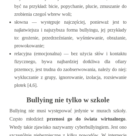
być na przykład: bicie, popychanie, plucie, zmuszanie do
zrobienia czegoś wbrew woli;
słowna — występuje najczęściej, ponieważ jest to
najłatwiejsza i najszybsza forma bullyingu, jej przykłady
to: grożenie, przedrzeźnianie, wyśmiewanie, obrażanie,
prowokowanie;
relacyjna (emocjonalna) — bez użycia słów i kontaktu
fizycznego, bywa najbardziej dotkliwa dla ofiary
przemocy, jest trudna do zaobserwowania, należy do niej:
wykluczanie z grupy, ignorowanie, izolacja, rozsiewanie
plotek [4,6].
Bullying nie tylko w szkole
Bullying nie musi występować jedynie w murach szkoły.
Często młodzież
przenosi go do świata wirtualnego
.
Wtedy takie zjawisko nazywamy cyberbullyingiem. Jest ono
szczególnie niebezpieczne z kilku powodów. W internecie