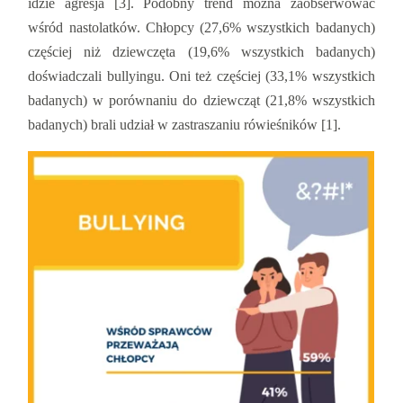
idzie agresja [3]. Podobny trend można zaobserwować
wśród nastolatków. Chłopcy (27,6% wszystkich badanych)
częściej niż dziewczęta (19,6% wszystkich badanych)
doświadczali bullyingu. Oni też częściej (33,1% wszystkich
badanych) w porównaniu do dziewcząt (21,8% wszystkich
badanych) brali udział w zastraszaniu rówieśników [1].