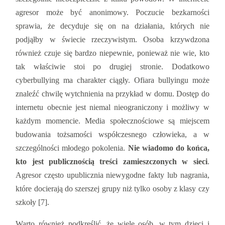
agresor może być anonimowy. Poczucie bezkarności
sprawia, że decyduje się on na działania, których nie
podjąłby w świecie rzeczywistym. Osoba krzywdzona
również czuje się bardzo niepewnie, ponieważ nie wie, kto
tak właściwie stoi po drugiej stronie. Dodatkowo
cyberbullying ma charakter ciągły. Ofiara bullyingu może
znaleźć chwilę wytchnienia na przykład w domu. Dostęp do
internetu obecnie jest niemal nieograniczony i możliwy w
każdym momencie. Media społecznościowe są miejscem
budowania tożsamości współczesnego człowieka, a w
szczególności młodego pokolenia.
Nie wiadomo do końca,
kto jest publicznością treści zamieszczonych w sieci
.
Agresor często upublicznia niewygodne fakty lub nagrania,
które docierają do szerszej grupy niż tylko osoby z klasy czy
szkoły [7].
Warto również podkreślić, że wiele osób, w tym dzieci i