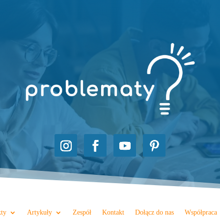
kty
Artykuły
Zespół
Kontakt
Dołącz do nas
Współpraca