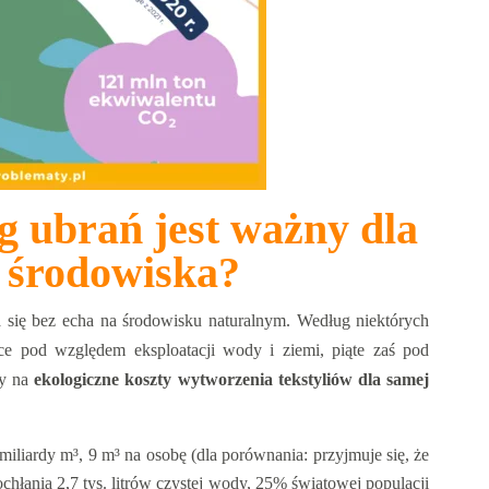
g ubrań jest ważny dla
 środowiska?
ja się bez echa na środowisku naturalnym. Według niektórych
jsce pod względem eksploatacji wody i ziemi, piąte zaś pod
my na
ekologiczne koszty wytworzenia tekstyliów dla samej
iliardy m³, 9 m³ na osobę (dla porównania: przyjmuje się, że
hłania 2,7 tys. litrów czystej wody, 25% światowej populacji