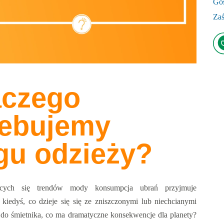
Go
Zaś
aczego
zebujemy
gu odzieży?
ących się trendów mody konsumpcja ubrań przyjmuje
 kiedyś, co dzieje się się ze zniszczonymi lub niechcianymi
a do śmietnika, co ma dramatyczne konsekwencje dla planety?