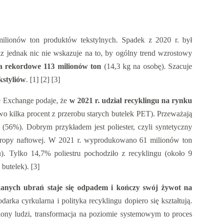
lionów ton produktów tekstylnych. Spadek z 2020 r. był
 jednak nic nie wskazuje na to, by ogólny trend wzrostowy
a rekordowe 113 milionów ton
(14,3 kg na osobę). Szacuje
kstyliów
. [1] [2] [3]
e Exchange podaje, że
w 2021 r. udział recyklingu na rynku
wo kilka procent z przerobu starych butelek PET). Przeważają
(56%). Dobrym przykładem jest poliester, czyli syntetyczny
e ropy naftowej. W 2021 r. wyprodukowano 61 milionów ton
). Tylko 14,7% poliestru pochodziło z recyklingu (około 9
butelek). [3]
danych ubrań staje się odpadem i kończy swój żywot na
odarka cyrkularna i polityka recyklingu dopiero się kształtują.
iliony ludzi, transformacja na poziomie systemowym to proces