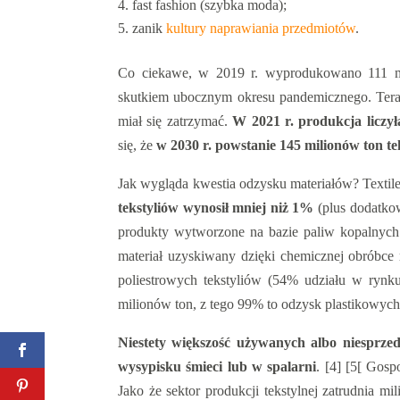
fast fashion (szybka moda);
zanik
kultury naprawiania przedmiotów
.
Co ciekawe, w 2019 r. wyprodukowano 111 mi
skutkiem ubocznym okresu pandemicznego. Teraz
miał się zatrzymać.
W 2021 r. produkcja liczył
się, że
w 2030 r. powstanie 145 milionów ton te
Jak wygląda kwestia odzysku materiałów? Textil
tekstyliów wynosił mniej niż 1%
(plus dodatko
produkty wytworzone na bazie paliw kopalnych 
materiał uzyskiwany dzięki chemicznej obróbc
poliestrowych tekstyliów (54% udziału w rynku
milionów ton, z tego 99% to odzysk plastikowych 
Niestety większość używanych albo niesprze
wysypisku śmieci lub w spalarni
. [4] [5[ Gosp
Jako że sektor produkcji tekstylnej zatrudnia m