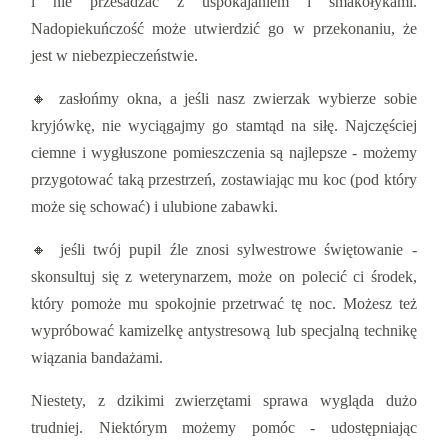
i nie przesadzać z uspokajaniem i smakołykami.
Nadopiekuńczość może utwierdzić go w przekonaniu, że
jest w niebezpieczeństwie.
🔸 zasłońmy okna, a jeśli nasz zwierzak wybierze sobie
kryjówkę, nie wyciągajmy go stamtąd na siłę. Najczęściej
ciemne i wygłuszone pomieszczenia są najlepsze - możemy
przygotować taką przestrzeń, zostawiając mu koc (pod który
może się schować) i ulubione zabawki.
🔸 jeśli twój pupil źle znosi sylwestrowe świętowanie -
skonsultuj się z weterynarzem, może on polecić ci środek,
który pomoże mu spokojnie przetrwać tę noc. Możesz też
wypróbować kamizelkę antystresową lub specjalną technikę
wiązania bandażami.
Niestety, z dzikimi zwierzętami sprawa wygląda dużo
trudniej. Niektórym możemy pomóc - udostępniając