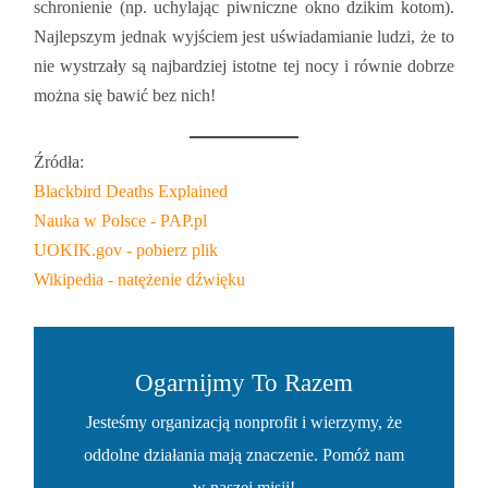
schronienie (np. uchylając piwniczne okno dzikim kotom).
Najlepszym jednak wyjściem jest uświadamianie ludzi, że to
nie wystrzały są najbardziej istotne tej nocy i równie dobrze
można się bawić bez nich!
Źródła:
Blackbird Deaths Explained
Nauka w Polsce - PAP.pl
UOKIK.gov - pobierz plik
Wikipedia - natężenie dźwięku
Ogarnijmy To Razem
Jesteśmy organizacją nonprofit i wierzymy, że
oddolne działania mają znaczenie. Pomóż nam
w naszej misji!