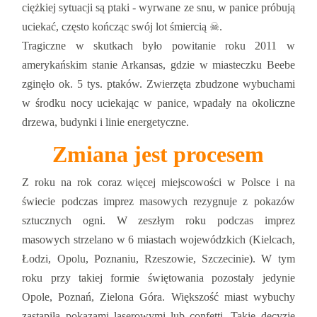
ciężkiej sytuacji są ptaki - wyrwane ze snu, w panice próbują
uciekać, często kończąc swój lot śmiercią ☠.
Tragiczne w skutkach było powitanie roku 2011 w
amerykańskim stanie Arkansas, gdzie w miasteczku Beebe
zginęło ok. 5 tys. ptaków. Zwierzęta zbudzone wybuchami
w środku nocy uciekając w panice, wpadały na okoliczne
drzewa, budynki i linie energetyczne.
Zmiana jest procesem
Z roku na rok coraz więcej miejscowości w Polsce i na
świecie podczas imprez masowych rezygnuje z pokazów
sztucznych ogni. W zeszłym roku podczas imprez
masowych strzelano w 6 miastach wojewódzkich (Kielcach,
Łodzi, Opolu, Poznaniu, Rzeszowie, Szczecinie). W tym
roku przy takiej formie świętowania pozostały jedynie
Opole, Poznań, Zielona Góra. Większość miast wybuchy
zastąpiła pokazami laserowymi lub confetti. Takie decyzje