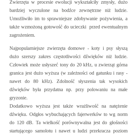
Zwierzęta w procesie ewolucji wykształciły zmysły, dużo
bardziej wyczulone na bodźce zewnętrzne niż ludzie.
Umożliwiło im to sprawniejsze zdobywanie pożywienia, a
także wzmożoną gotowość do ucieczki przed ewentualnym
zagrożeniem.
Najpopularniejsze zwierzęta domowe - koty i psy słyszą
dużo szerszy zakres częstotliwości dźwięków niż ludzie.
Człowiek może usłyszeć tony do 20 kHz, u zwierząt górna
granica jest dużo wyższa (w zależności od gatunku i rasy -
nawet do 80 kHz). Zdolność słyszenia tak wysokich
dźwięków była przydatna np. przy polowaniu na małe
gryzonie.
Dodatkowo wyższa jest także wrażliwość na natężenie
dźwięku. Odgłos wybuchających fajerwerków to wg norm
do 120 dB. Ta wielkość porównywalna jest do głośności
startującego samolotu i nawet u ludzi przekracza poziom