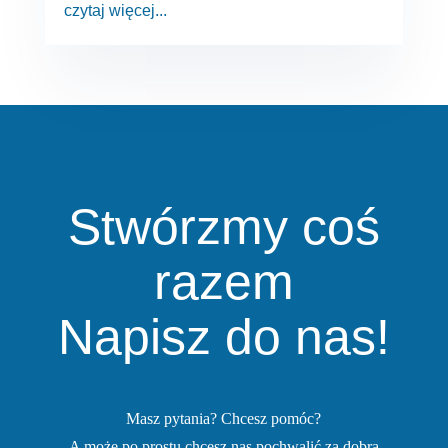
czytaj więcej...
Stwórzmy coś
razem
Napisz do nas!
Masz pytania? Chcesz pomóc?
A może po prostu chcesz nas pochwalić za dobrą