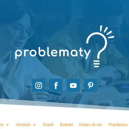
kty
Artykuły
Zespół
Kontakt
Dołącz do nas
Współpraca