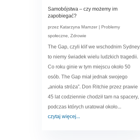
Samobójstwa – czy możemy im
zapobiegać?
przez
Katarzyna Mamzer
|
Problemy
społeczne
,
Zdrowie
The Gap, czyli klif we wschodnim Sydney
to niemy świadek wielu ludzkich tragedii.
Co roku ginie w tym miejscu około 50
osób. The Gap miał jednak swojego
„anioła stróża”. Don Ritchie przez prawie
45 lat codziennie chodził tam na spacery,
podczas których uratował około...
czytaj więcej...