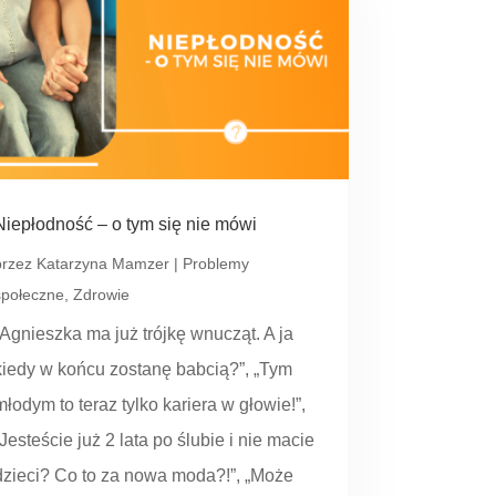
Niepłodność – o tym się nie mówi
przez
Katarzyna Mamzer
|
Problemy
społeczne
,
Zdrowie
„Agnieszka ma już trójkę wnucząt. A ja
kiedy w końcu zostanę babcią?”, „Tym
młodym to teraz tylko kariera w głowie!”,
„Jesteście już 2 lata po ślubie i nie macie
dzieci? Co to za nowa moda?!”, „Może