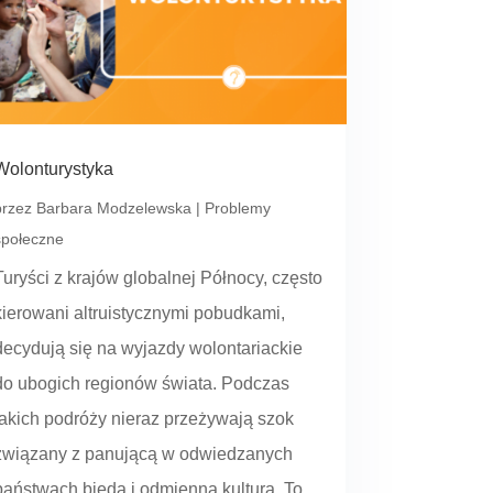
Wolonturystyka
przez
Barbara Modzelewska
|
Problemy
społeczne
Turyści z krajów globalnej Północy, często
kierowani altruistycznymi pobudkami,
decydują się na wyjazdy wolontariackie
do ubogich regionów świata. Podczas
takich podróży nieraz przeżywają szok
związany z panującą w odwiedzanych
państwach biedą i odmienną kulturą. To...