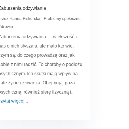
Zaburzenia odżywiania
przez
Hanna Piskorska
|
Problemy społeczne
,
Zdrowie
Zaburzenia odżywiania — większość z
nas o nich słyszała, ale mało kto wie,
czym są, do czego prowadzą oraz jak
sobie z nimi radzić. To choroby o podłożu
psychicznym. Ich skutki mają wpływ na
całe życie człowieka. Obejmują, poza
psychiczną, również sferę fizyczną i...
czytaj więcej...