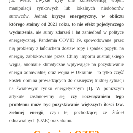
już wiele. Zwykle były one konsekwencją wojen,
manipulacji rynkowych lub lokalnych niedoborów
surowców. Jednak
kryzys energetyczny, w obliczu
którego stoimy od 2021 roku, to nie efekt pojedynczego
wydarzenia
, ale sumy zdarzeń i lat zaniedbań w polityce
energetycznej. Pandemia COVID-19, spowodowane przez
nią problemy z łańcuchem dostaw ropy i spadek popytu na
energię, zablokowanie przez Chiny importu australijskiego
węgla, anomalie klimatyczne wpływające na pozyskiwanie
energii odnawialnej oraz wojna w Ukrainie ‒ to tylko część
kostek domina prowadzących do dzisiejszej trudnej sytuacji
na światowym rynku energetycznym [1]. W poniższym
artykule zastanowimy się,
czy rozwiązaniem tego
problemu może być pozyskiwanie większych ilości tzw.
zielonej energii
, czyli tej pochodzącej ze źródeł
odnawialnych (OZE) oraz atomu.