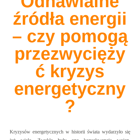
Odnawialne
źródła energii
– czy pomogą
przezwycięży
ć kryzys
energetyczny
?
Kryzysów energetycznych w historii świata wydarzyło się