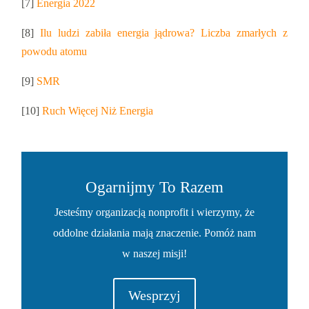
[7]
Energia 2022
[8]
Ilu ludzi zabiła energia jądrowa? Liczba zmarłych z
powodu atomu
[9]
SMR
[10]
Ruch Więcej Niż Energia
Ogarnijmy To Razem
Jesteśmy organizacją nonprofit i wierzymy, że
oddolne działania mają znaczenie. Pomóż nam
w naszej misji!
Wesprzyj