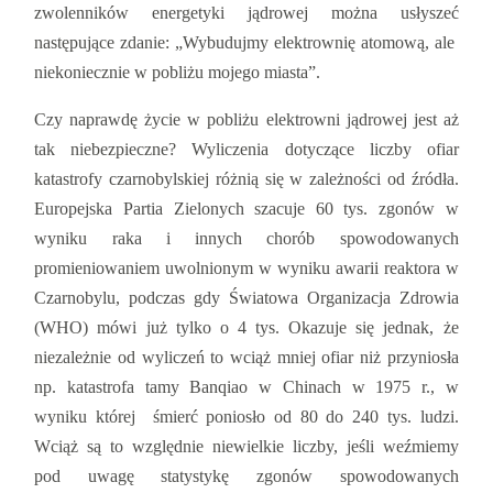
zwolenników energetyki jądrowej można usłyszeć
następujące zdanie: „Wybudujmy elektrownię atomową, ale
niekoniecznie w pobliżu mojego miasta”.
Czy naprawdę życie w pobliżu elektrowni jądrowej jest aż
tak niebezpieczne? Wyliczenia dotyczące liczby ofiar
katastrofy czarnobylskiej różnią się w zależności od źródła.
Europejska Partia Zielonych szacuje 60 tys. zgonów w
wyniku raka i innych chorób spowodowanych
promieniowaniem uwolnionym w wyniku awarii reaktora w
Czarnobylu, podczas gdy Światowa Organizacja Zdrowia
(WHO) mówi już tylko o 4 tys. Okazuje się jednak, że
niezależnie od wyliczeń to wciąż mniej ofiar niż przyniosła
np. katastrofa tamy Banqiao w Chinach w 1975 r., w
wyniku której śmierć poniosło od 80 do 240 tys. ludzi.
Wciąż są to względnie niewielkie liczby, jeśli weźmiemy
pod uwagę statystykę zgonów spowodowanych