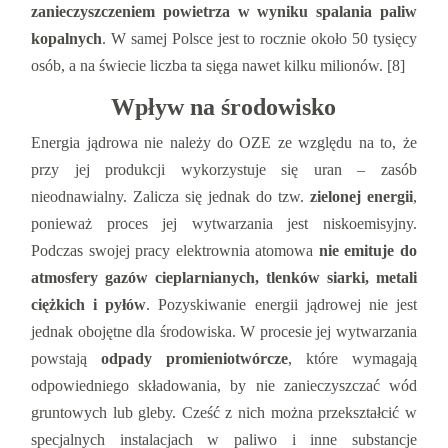
zanieczyszczeniem powietrza w wyniku spalania paliw
kopalnych
. W samej Polsce jest to rocznie około 50 tysięcy
osób, a na świecie liczba ta sięga nawet kilku milionów. [8]
Wpływ na środowisko
Energia jądrowa nie należy do OZE ze względu na to, że
przy jej produkcji wykorzystuje się uran ‒ zasób
nieodnawialny. Zalicza się jednak do tzw.
zielonej energii
,
ponieważ proces jej wytwarzania jest niskoemisyjny.
Podczas swojej pracy elektrownia atomowa
nie emituje do
atmosfery gazów cieplarnianych, tlenków siarki, metali
ciężkich i pyłów
. Pozyskiwanie energii jądrowej nie jest
jednak obojętne dla środowiska. W procesie jej wytwarzania
powstają
odpady promieniotwórcze
, które wymagają
odpowiedniego składowania, by nie zanieczyszczać wód
gruntowych lub gleby. Cześć z nich można przekształcić w
specjalnych instalacjach w paliwo i inne substancje