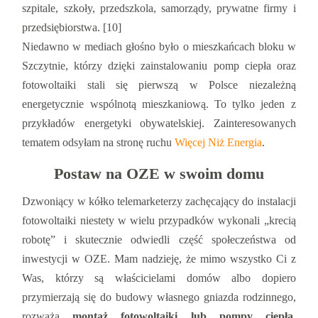
szpitale, szkoły, przedszkola, samorządy, prywatne firmy i
przedsiębiorstwa. [10]
Niedawno w mediach głośno było o mieszkańcach bloku w
Szczytnie, którzy dzięki zainstalowaniu pomp ciepła oraz
fotowoltaiki stali się pierwszą w Polsce niezależną
energetycznie wspólnotą mieszkaniową. To tylko jeden z
przykładów energetyki obywatelskiej. Zainteresowanych
tematem odsyłam na stronę ruchu
Więcej Niż Energia
.
Postaw na OZE w swoim domu
Dzwoniący w kółko telemarketerzy zachęcający do instalacji
fotowoltaiki niestety w wielu przypadków wykonali „krecią
robotę” i skutecznie odwiedli część społeczeństwa od
inwestycji w OZE. Mam nadzieję, że mimo wszystko Ci z
Was, którzy są właścicielami domów albo dopiero
przymierzają się do budowy własnego gniazda rodzinnego,
rozważą
montaż fotowoltaiki lub pompy ciepła
.